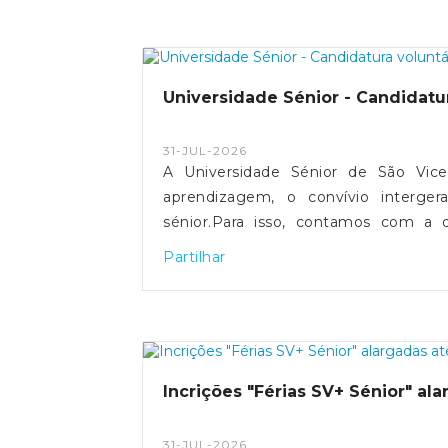
Universidade Sénior - Candidatu
31-JUL-2026
A Universidade Sénior de São Vic
aprendizagem, o convívio interger
sénior.Para isso, contamos com a d
conhecimentos e experiência como doc
Partilhar
para lecionar uma disciplina ou área
abaixo.As informações prestadas serã
corpo docente voluntário da U
DELIBERAÇÃO
Incrições "Férias SV+ Sénior" al
31-JUL-2026