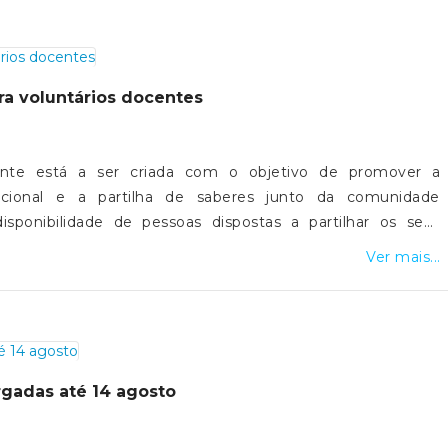
ra voluntários docentes
ente está a ser criada com o objetivo de promover a
acional e a partilha de saberes junto da comunidade
isponibilidade de pessoas dispostas a partilhar os seus
entes voluntários.Se deseja candidatar-se a voluntário(a)
Ver mais...
 de interesse, agradecemos o preenchimento do formulário
o utilizadas exclusivamente para efeitos de organização do
niversidade Sénior de São Vicente.- FORMULÀRIO-
argadas até 14 agosto