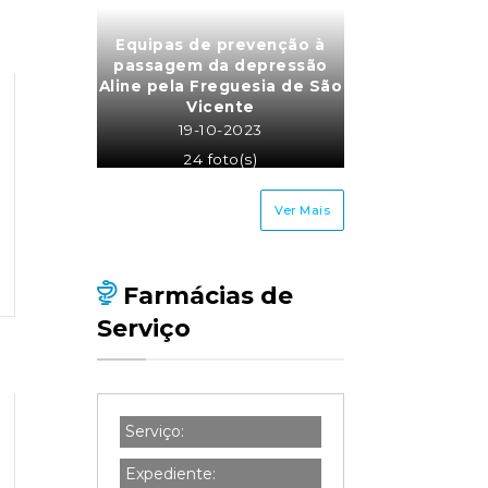
Equipas de prevenção à
passagem da depressão
Aline pela Freguesia de São
Vicente
19-10-2023
24 foto(s)
Ver Mais
Farmácias de
Serviço
Serviço:
Expediente: