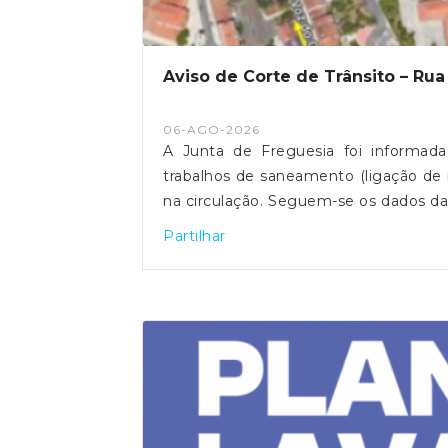
Aviso de Corte de Trânsito – Rua
06-AGO-2026
A Junta de Freguesia foi informada
trabalhos de saneamento (ligação de r
na circulação. Seguem-se os dados da
ramais) Período: De 10/08/2026 a 
Partilhar
17h00 Corte de trânsito: Corte total
Campo de Santa Clara e a Travessa do
Santa Clara → Arco Grande de Cima 
Senhora da Glória → Rua Leite de 
Travessa do Rosário a Santa Clara Fei
serão autorizados cortes totais ne
Verónica. A vala deverá permanecer
forma a garantir a normal circulação