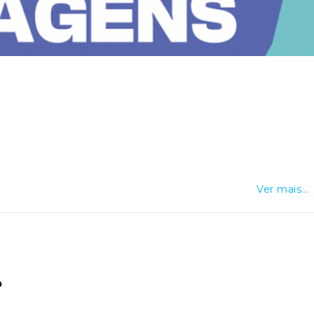
nça, através de canais devidamente protegidos.O
amento de tráfego será efetuado pelas forças de segurança
Ver mais...
o