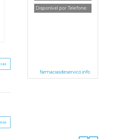
Disponível por Telefone:
cias
farmaciasdeservico.info
ntos