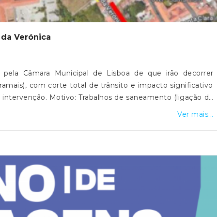
 da Verónica
 pela Câmara Municipal de Lisboa de que irão decorrer
amais), com corte total de trânsito e impacto significativo
 intervenção. Motivo: Trabalhos de saneamento (ligação de
28/08/2026 Horário: Das 08h00 às 12h00 e das 13h00 às
Ver mais...
 no sentido Sul/Norte da Rua da Verónica, no troço entre o
 Rosário a Santa Clara. Alternativa rodoviária: Campo de
→ Rua da Voz do Operário → Travessa da Pereira → Rua da
Vasconcelos → Rua C → Rua de Entremuros do Mirante →
ra da Ladra: Nos dias de realização da Feira da Ladra, não
m qualquer paragem de veículos afetos à obra na Rua da
 aterrada e coberta com chapas metálicas uniformes, de
 viária. Circulação pedonal: Será garantida a circulação