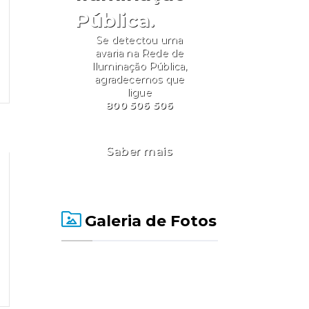
Pública.
Se detectou uma
avaria na Rede de
Iluminação Pública,
agradecemos que
ligue
800 506 506
Saber mais
Galeria de Fotos