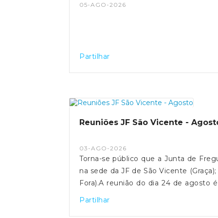
05-AGO-2026
Partilhar
Reuniões JF São Vicente - Agost
03-AGO-2026
Torna-se público que a Junta de Fregue
na sede da JF de São Vicente (Graça); 
Fora).A reunião do dia 24 de agosto é 
do Cascão, n°41, 1100-445, Lisboa). E
Partilhar